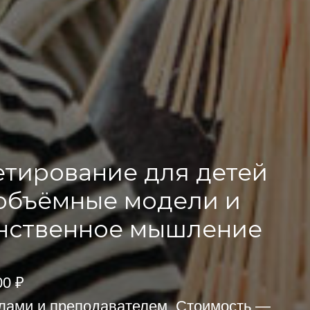
етирование для детей
 объёмные модели и
анственное мышление
00 ₽
лами и преподавателем. Стоимость —