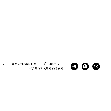
ы
Архстояние
О нас
+7 993 398 03 68